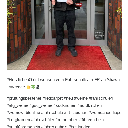
#HerzlichenGlückwunsch vom Fahrschulteam FR an Shawn
Lawrence
#prüfungsbesteher #redcarpet #neu #werne #fahrschulefr
#afg_werne #gsc_werne #südkirchen #nordkirchen
#wernewirbtonline #fahrschule #frt_tauchert #werneanderlippe
#bergkamen #fahrschüler #remember #führerschein
#autoführerschein #fahrerlaubnis #bestanden