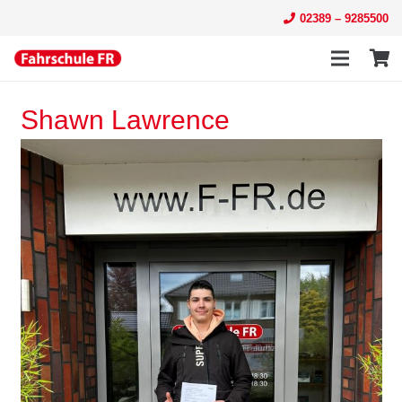
02389 – 9285500
Shawn Lawrence