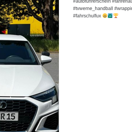
#autoführerschein #fahrer
#tvwerne_handball #wrappi
#fahrschulfux