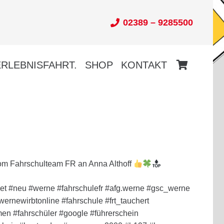
02389 – 9285500
ERLEBNISFAHRT.
SHOP
KONTAKT
Es befinden sich keine Produkte im Warenkorb.
m Fahrschulteam FR an Anna Althoff
et #neu #werne #fahrschulefr #afg.werne #gsc_werne
ernewirbtonline #fahrschule #frt_tauchert
en #fahrschüler #google #führerschein