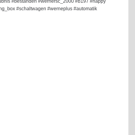
laubnis #bestanden #wernersc_2000 #b197 #happy
ng_box #schaltwagen #werneplus #automatik