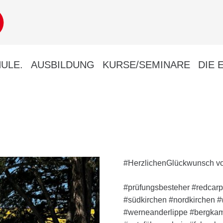
ULE.
AUSBILDUNG
KURSE/SEMINARE
DIE 
#HerzlichenGlückwunsch vo
#prüfungsbesteher #redcarp
#südkirchen #nordkirchen #w
#werneanderlippe #bergkam