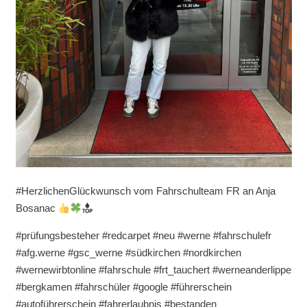
#HerzlichenGlückwunsch vom Fahrschulteam FR an Anja
Bosanac
#prüfungsbesteher #redcarpet #neu #werne #fahrschulefr
#afg.werne #gsc_werne #südkirchen #nordkirchen
#wernewirbtonline #fahrschule #frt_tauchert #werneanderlippe
#bergkamen #fahrschüler #google #führerschein
#autoführerschein #fahrerlaubnis #bestanden