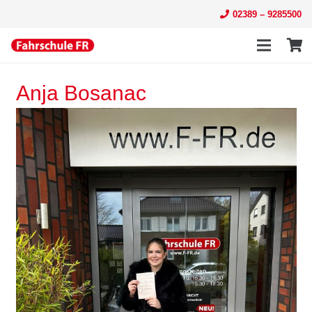
02389 – 9285500
Anja Bosanac