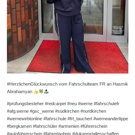
#HerzlichenGlückwunsch vom Fahrschulteam FR an Hasmik
Abrahamyan
#prüfungsbesteher #redcarpet #neu #werne #fahrschulefr
#afg.werne #gsc_werne #südkirchen #nordkirchen
#wernewirbtonline #fahrschule #frt_tauchert #werneanderlippe
#bergkamen #fahrschüler #armenien #führerschein
#autoführerschein #fahrerlaubnis #dukannstallesschaffen