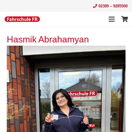
02389 – 9285500
Hasmik Abrahamyan