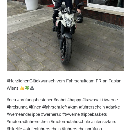
#HerzlichenGlückwunsch vom Fahrschulteam FR an Fabian
Wiens
#neu #prüfungsbesteher #dabei #happy #kawasaki #werne
#kreisunna #lünen #fahrschulefr #ktm #führerschein #danke
#werneanderlippe #wernersc #tvwerne #lippebaskets
#motorradführerschein #motorradfahrschule #intensivkurs
#bikelife #stufenführerschein #führerscheinprüfung