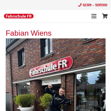
02389 – 9285500
Fabian Wiens