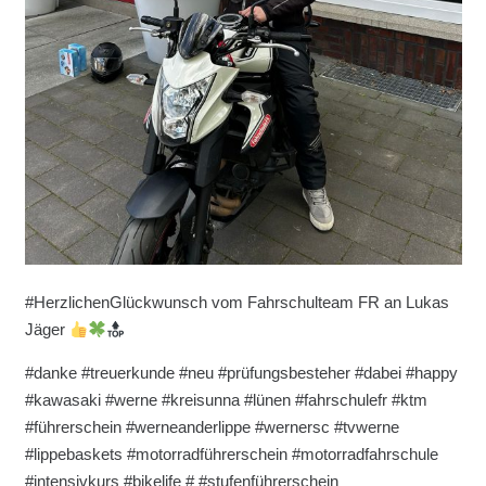
#HerzlichenGlückwunsch vom Fahrschulteam FR an Lukas
Jäger
#danke #treuerkunde #neu #prüfungsbesteher #dabei #happy
#kawasaki #werne #kreisunna #lünen #fahrschulefr #ktm
#führerschein #werneanderlippe #wernersc #tvwerne
#lippebaskets #motorradführerschein #motorradfahrschule
#intensivkurs #bikelife # #stufenführerschein