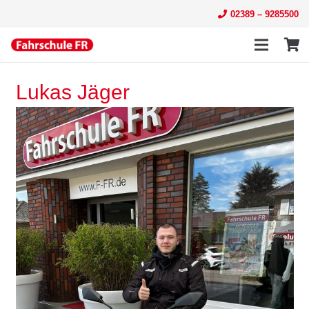
02389 – 9285500
Lukas Jäger