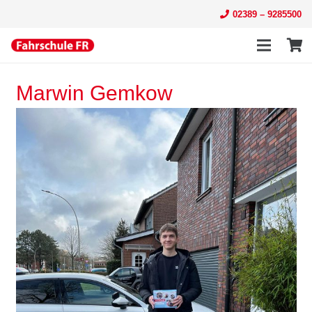
02389 – 9285500
Marwin Gemkow