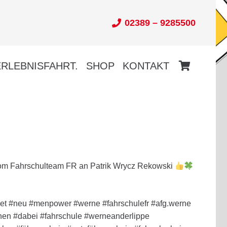
02389 – 9285500
ERLEBNISFAHRT.
SHOP
KONTAKT
Es befinden sich keine Produkte im Warenkorb.
om Fahrschulteam FR an Patrik Wrycz Rekowski
pet #neu #menpower #werne #fahrschulefr #afg.werne
hen #dabei #fahrschule #werneanderlippe