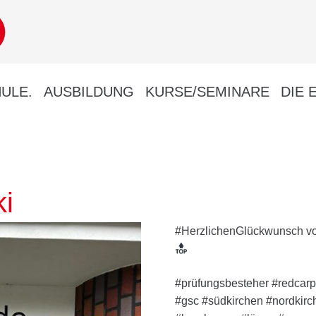
ULE.
AUSBILDUNG
KURSE/SEMINARE
DIE 
i
#HerzlichenGlückwunsch v
#prüfungsbesteher #redcar
#gsc #südkirchen #nordkirc