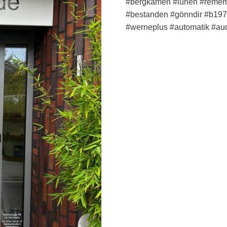
#bergkamen #lünen #remembe
#bestanden #gönndir #b197
#werneplus #automatik #au