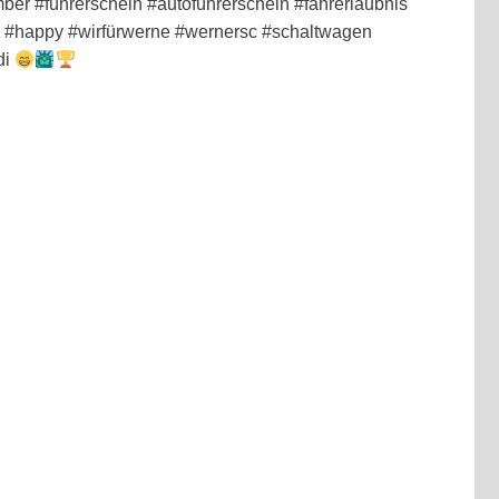
r #führerschein #autoführerschein #fahrerlaubnis
 #happy #wirfürwerne #wernersc #schaltwagen
di