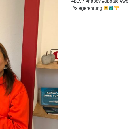
#b197 #happy #update #wer
#siegerehrung