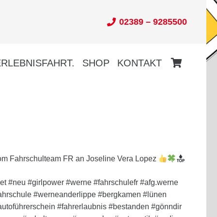
02389 – 9285500
ERLEBNISFAHRT.
SHOP
KONTAKT
Es befinden sich keine Produkte im Warenkorb.
m Fahrschulteam FR an Joseline Vera Lopez
et #neu #girlpower #werne #fahrschulefr #afg.werne
fahrschule #werneanderlippe #bergkamen #lünen
utoführerschein #fahrerlaubnis #bestanden #gönndir