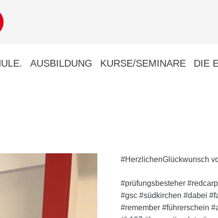
ULE.
AUSBILDUNG
KURSE/SEMINARE
DIE 
#HerzlichenGlückwunsch vo
#prüfungsbesteher #redcarp
#gsc #südkirchen #dabei #
#remember #führerschein #a