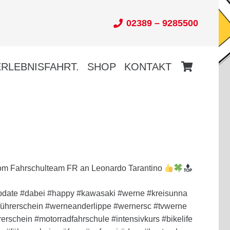
02389 – 9285500
ERLEBNISFAHRT.
SHOP
KONTAKT
m Fahrschulteam FR an Leonardo Tarantino
pdate #dabei #happy #kawasaki #werne #kreisunna
#führerschein #werneanderlippe #wernersc #tvwerne
erschein #motorradfahrschule #intensivkurs #bikelife