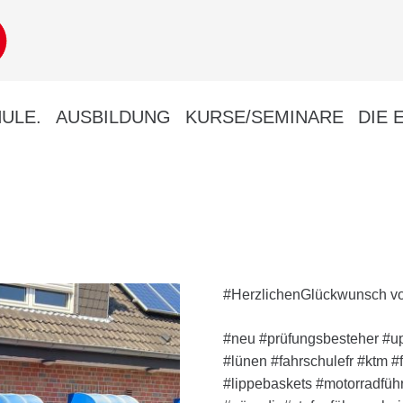
ULE.
AUSBILDUNG
KURSE/SEMINARE
DIE 
#HerzlichenGlückwunsch vo
#neu #prüfungsbesteher #u
#lünen #fahrschulefr #ktm 
#lippebaskets #motorradführ