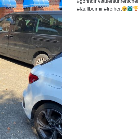
#gönndir #stufenführersche
#läuftbeimir #freiheit