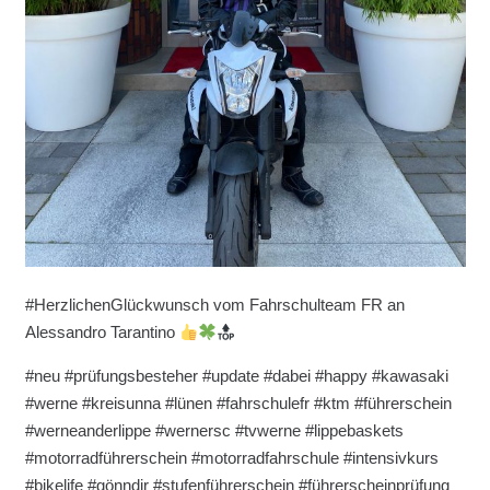
#HerzlichenGlückwunsch vom Fahrschulteam FR an
Alessandro Tarantino
#neu #prüfungsbesteher #update #dabei #happy #kawasaki
#werne #kreisunna #lünen #fahrschulefr #ktm #führerschein
#werneanderlippe #wernersc #tvwerne #lippebaskets
#motorradführerschein #motorradfahrschule #intensivkurs
#bikelife #gönndir #stufenführerschein #führerscheinprüfung