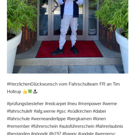
#HerzlichenGlückwunsch vom Fahrschulteam FR an Tim
Holtrup
#prüfungsbesteher #redcarpet #neu #menpower #werne
#fahrschulefr #afg.werne #gsc #südkirchen #dabei
#fahrschule #werneanderlippe #bergkamen #lünen
#remember #führerschein #autoführerschein #fahrerlaubnis
#bestanden #gönndir #b197 #happy #update #wernersc