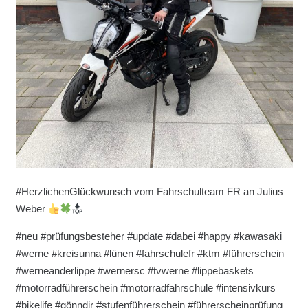
#HerzlichenGlückwunsch vom Fahrschulteam FR an Julius
Weber
#neu #prüfungsbesteher #update #dabei #happy #kawasaki
#werne #kreisunna #lünen #fahrschulefr #ktm #führerschein
#werneanderlippe #wernersc #tvwerne #lippebaskets
#motorradführerschein #motorradfahrschule #intensivkurs
#bikelife #gönndir #stufenführerschein #führerscheinprüfung