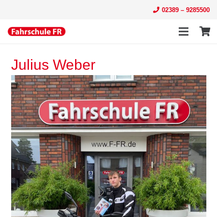
02389 – 9285500
Julius Weber