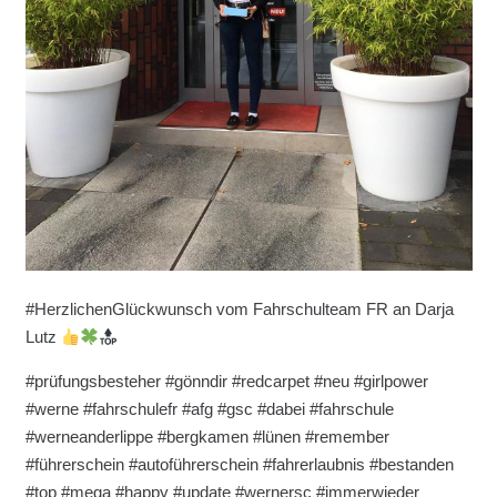
#HerzlichenGlückwunsch vom Fahrschulteam FR an Darja
Lutz
#prüfungsbesteher #gönndir #redcarpet #neu #girlpower
#werne #fahrschulefr #afg #gsc #dabei #fahrschule
#werneanderlippe #bergkamen #lünen #remember
#führerschein #autoführerschein #fahrerlaubnis #bestanden
#top #mega #happy #update #wernersc #immerwieder