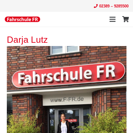
02389 – 9285500
Darja Lutz