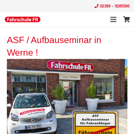
02389 – 9285500
ASF / Aufbauseminar in
Werne !