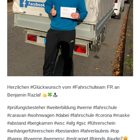
Herzlichen #Glückwunsch vom #Fahrschulteam FR an
Benjamin Razlaf
#prüfungsbesteher #weiterbildung #werne #fahrschule
#caravan #wohnwagen #dabei #fahrschule #corona #maske
#abstand #bergkamen #wsc #afg #gsc #führerschein
#anhängerführerschein #bestanden #fahrerlaubnis #top
#happy #tvwerne #wernersc #redcarpet #friends #audiq7