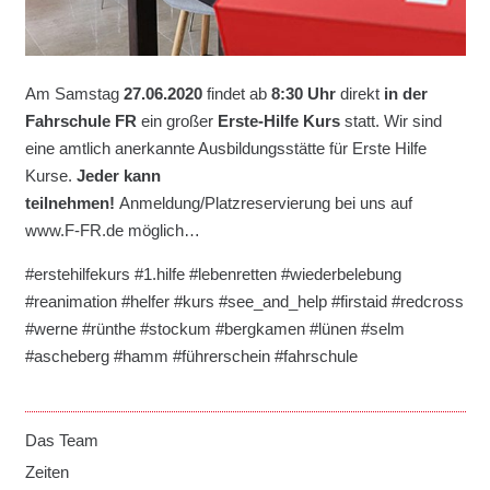
Am Samstag
27.06
.2020
findet ab
8:30 Uhr
direkt
in der
Fahrschule FR
ein großer
Erste-Hilfe Kurs
statt. Wir sind
eine amtlich anerkannte Ausbildungsstätte für Erste Hilfe
Kurse.
Jeder kann
teilnehmen!
Anmeldung/Platzreservierung bei uns auf
www.F-FR.de möglich…
#erstehilfekurs #1.hilfe #lebenretten #wiederbelebung
#reanimation #helfer #kurs #see_and_help #firstaid #redcross
#werne #rünthe #stockum #bergkamen #lünen #selm
#ascheberg #hamm #führerschein #fahrschule
Das Team
Zeiten