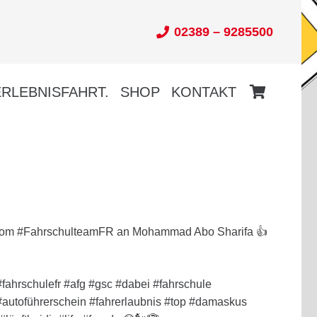
02389 – 9285500
ERLEBNISFAHRT.
SHOP
KONTAKT
vom #FahrschulteamFR an Mohammad Abo Sharifa
👍
fahrschulefr #afg #gsc #dabei #fahrschule
autoführerschein #fahrerlaubnis #top #damaskus