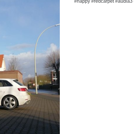
#happy #redcarpet #audia3 #l