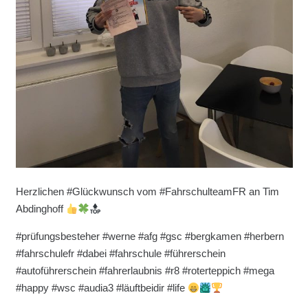
Herzlichen #Glückwunsch vom #FahrschulteamFR an Tim
Abdinghoff
#prüfungsbesteher #werne #afg #gsc #bergkamen #herbern
#fahrschulefr #dabei #fahrschule #führerschein
#autoführerschein #fahrerlaubnis #r8 #roterteppich #mega
#happy #wsc #audia3 #läuftbeidir #life