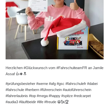
Herzlichen #Glückwunsch vom #FahrschulteamFR an Jamile
Assaf
👍
🍀
🔝
#prüfungsbesteher #werne #afg #gsc #fahrschulefr #dabei
#fahrschule #herbern #führerschein #autoführerschein
#fahrerlaubnis #top #mega #happy #spitze #redcarpet
#audia3 #läuftbeidir #life #freude 😁
🗽
🏆