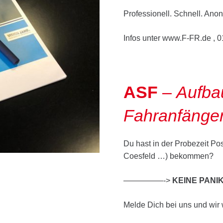
Professionell. Schnell. Ano
Infos unter www.F-FR.de , 0
ASF
–
Aufba
Fahranfänge
Du hast in der Probezeit Po
Coesfeld …) bekommen?
—————->
KEINE PANI
Melde Dich bei uns und wir w