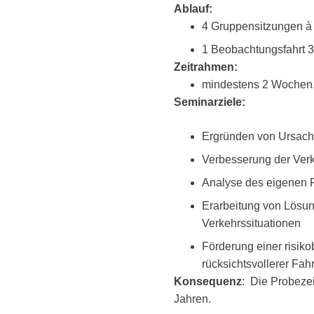
Ablauf:
4 Gruppensitzungen à
1 Beobachtungsfahrt 30
Zeitrahmen:
mindestens 2 Wochen
Seminarziele:
Ergründen von Ursach
Verbesserung der Ver
Analyse des eigenen Fa
Erarbeitung von Lösun
Verkehrssituationen
Förderung einer risiko
rücksichtsvollerer Fah
Konsequenz
: Die Probezei
Jahren.