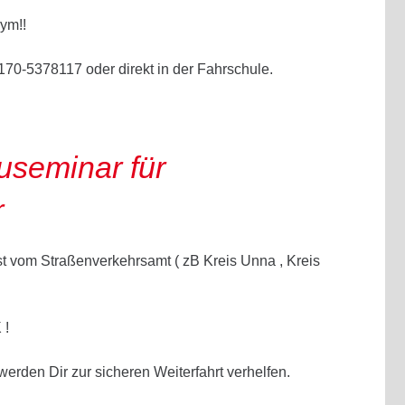
nym!!
170-5378117 oder direkt in der Fahrschule.
useminar für
r
st vom Straßenverkehrsamt ( zB Kreis Unna , Kreis
K
!
erden Dir zur sicheren Weiterfahrt verhelfen.