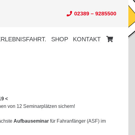
02389 – 9285500
ERLEBNISFAHRT.
SHOP
KONTAKT
Es befinden sich keine Produkte im Warenkorb.
19 <
en von 12 Seminarplätzen sichern!
ächste
Aufbauseminar
für Fahranfänger (ASF) im