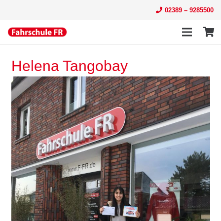
02389 – 9285500
Helena Tangobay